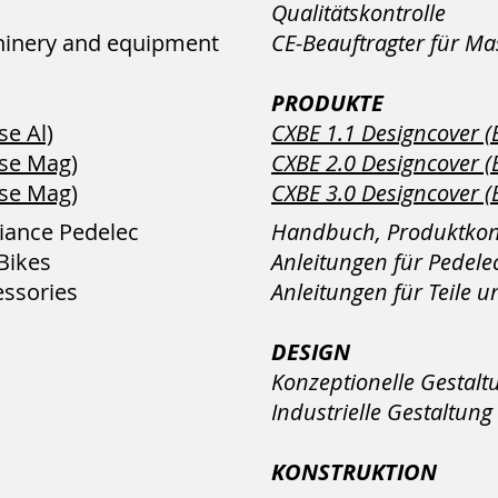
Qualitätskontrolle
hinery and equipment
CE-Beauftragter für M
PRODUKTE
se Al)
CXBE 1.1 Designcover (
ose Mag)
CXBE 2.0 Designcover 
ose Mag)
CXBE 3.0 Designcover 
iance Pedelec
Handbuch, Produktkonf
Bikes
Anleitungen für Pedele
essories
Anleitungen für Teile 
DESIGN
Konzeptionelle Gestalt
Industrielle Gestaltung
KONSTRUKTION