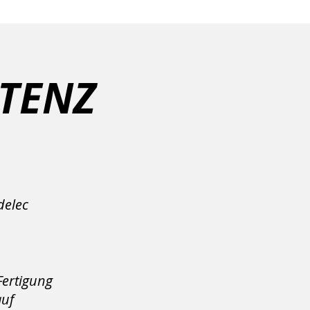
TENZ
delec
Fertigung
auf