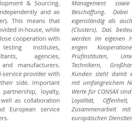
lopment & Sourcing.
Management sowie
ndependently and as
Beschaffung. Dabe
er). This means that
eigenständig als auc
vided in-house, while
(Clusters). Das bedeu
close cooperation with
werden im eigenen H
sting institutes,
engen Kooperatio
ltants, agencies,
Prüfinstituten, Umw
s and manufacturers.
Technikern, Großhä
-service provider with
Kunden steht damit ein
their side. Important
mit umfangreichem Ne
artnership, loyalty,
Werte für CONSAX sind 
well as collaboration
Loyalität, Offenhei
nd European service
Zusammenarbeit mit
rs.
europäischen Dienstlei