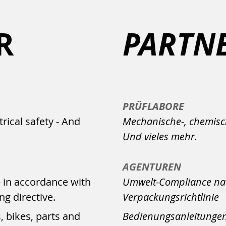
R
PARTN
PRÜFLABORE
rical safety - And
Mechanische-, chemische
Und vieles mehr.
AGENTUREN
 in accordance with
U
mwelt-Compliance nac
ng directive.
Verpackungsrichtlinie
 bikes, parts and
Bedienungsanleitungen 