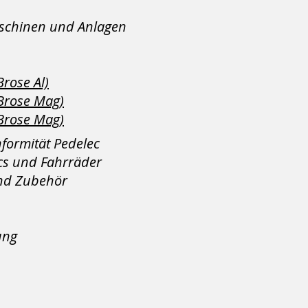
aschinen und Anlagen
Brose Al)
(Brose Mag)
(Brose Mag)
ormität Pedelec
cs und Fahrräder
und Zubehör
ung