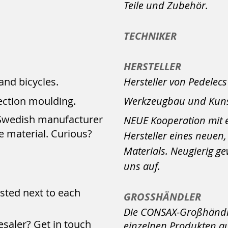
Teile und Zubehör.
TECHNIKER
HERSTELLER
and bicycles.
Hersteller von Pedelec
ection moulding.
Werkzeugbau und Kunst
 Swedish manufacturer
NEUE Kooperation mit
e material. Curious?
Hersteller eines neuen
Materials. Neugierig 
uns auf.
sted next to each
GROSSHÄNDLER
Die CONSAX-Großhändl
esaler? Get in touch
einzelnen Produkten a